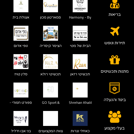
בריאות
Harmony - By
סמארטון מכון
אצולת בית
Dana
שמיעה - ח׳אזן
העמק
עוואד
תיירות ונופש
הבית של מטי
הצימר קיסריה
נופי אדום
ורוני גסט האוס
מדברי
מתנות ותכשיטים
תכשיטי רזאן
תכשיטי רולא
סלין טויז
ביגוד והנעלה
Shrehan Khalil
GO Sport &
ספורט חמודי -
Health
سبورت حمودي
בעלי מקצוע
כאחלי נגרות
צוות המקצוענים
בני אבו ח'ליל