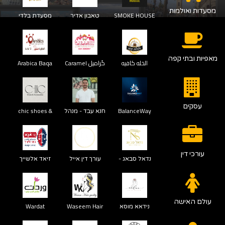
מסעדות ואולמות
SMOKE HOUSE
טאבון אדיר
מסעדת בלדי
מאפיות ובתי קפה
الخله كافيه
كَراميل Caramel
Arabica Baqa
אלכלה קפה
עסקים
BalanceWay
חנא עבד - מנהל
chic shoes &
אדמינסטרטיבי
accessories
עורכי דין
נדאל סבאג -
עורך דין אייל
זיאד אלשייך
משרד עורכי דין
עפיף עמאר
ומגשר
עולם האישה
נידאא מוסא
Waseem Hair
Wardat
Quality