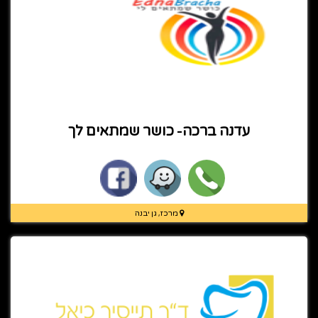
עדנה ברכה- כושר שמתאים לך
מרכז, גן יבנה