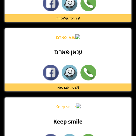
מרכז, קלנסווה
ענאן פארם
צפון, אבו סנאן
Keep smile