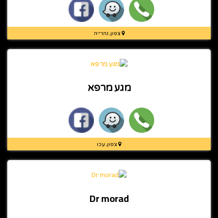
צפון, נהרייה
מגע מרפא
צפון, עכו
Dr morad