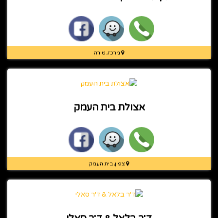
מרכז, טירה
אצולת בית העמק
צפון, בית העמק
ד'ר בלאל & ד'ר סאלי