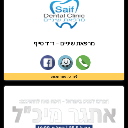
מרפאת שיניים – ד''ר סייף
מרכז, פתח תקווה