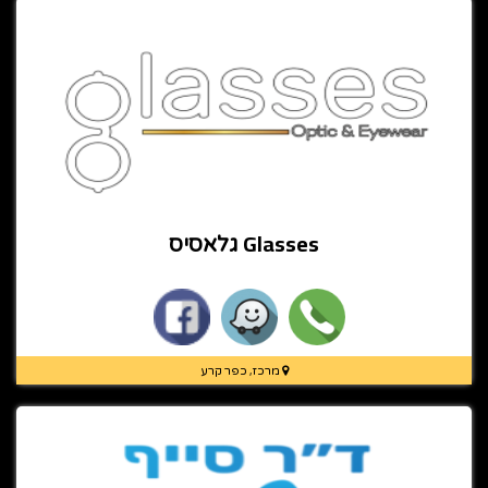
Glasses גלאסיס
מרכז, כפר קרע