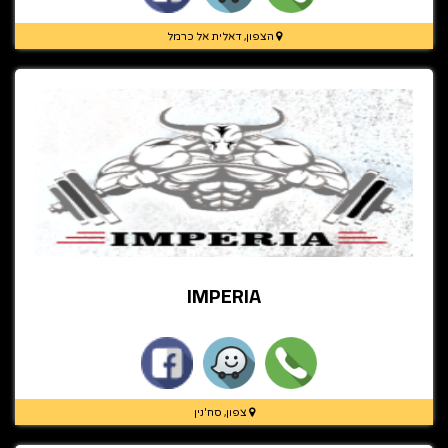
הצפון, דאלית אל כרמל
IMPERIA
צפון, סח'נין