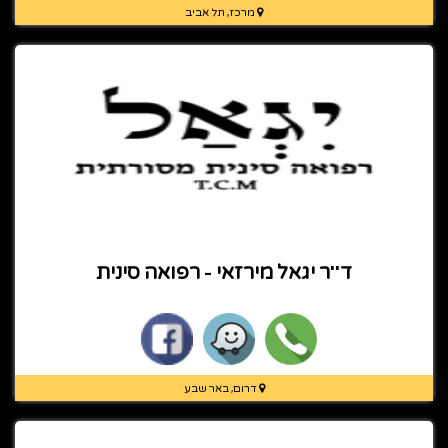
מרכז, תל אביב
ד''ר יגאל מירזאי - רפואה סינית
דרום, באר שבע