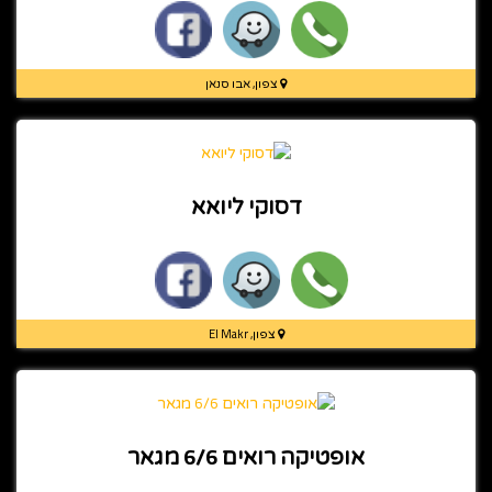
צפון, אבו סנאן
דסוקי ליואא
צפון, El Makr
אופטיקה רואים 6/6 מגאר