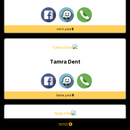
צפון, חיפה
Tamra Dent
צפון, tamra
תחזור
אודיו סנטר