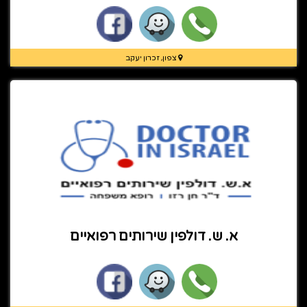
צפון, זכרון יעקב
א. ש. דולפין שירותים רפואיים