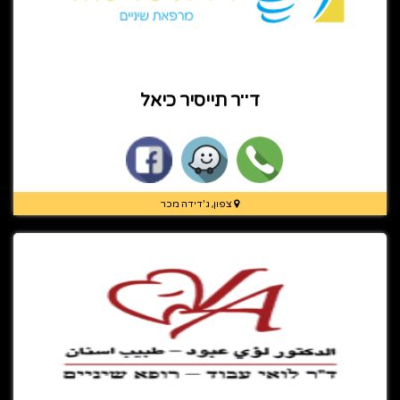
ד''ר תייסיר כיאל
צפון, ג'דידה מכר