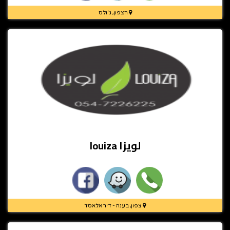
הצפון, ג'ולס
لويزا louiza
צפון, בענה - דיר אלאסד