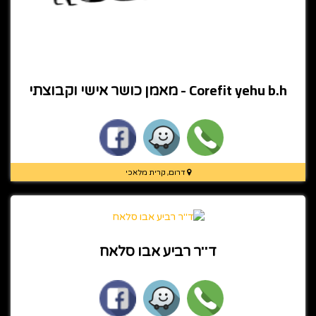
Corefit yehu b.h - מאמן כושר אישי וקבוצתי
דרום, קרית מלאכי
ד''ר רביע אבו סלאח