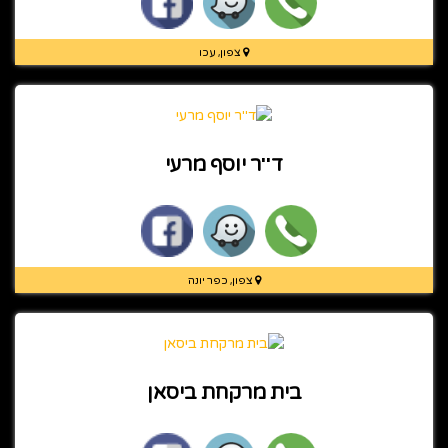
צפון, עכו
ד''ר יוסף מרעי
צפון, כפר יונה
בית מרקחת ביסאן