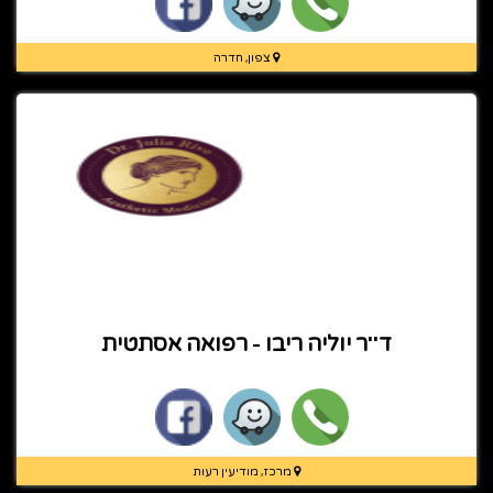
צפון, חדרה
ד''ר יוליה ריבו - רפואה אסתטית
מרכז, מודיעין רעות