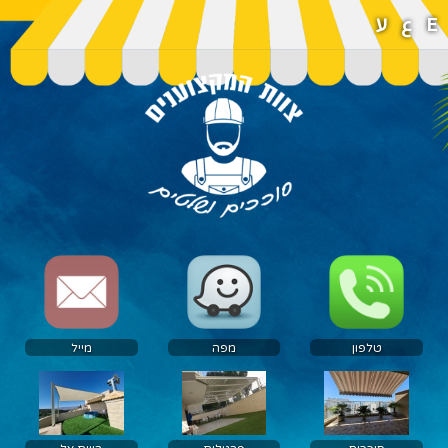
E
ع
ע
טלפון
מפה
מייל