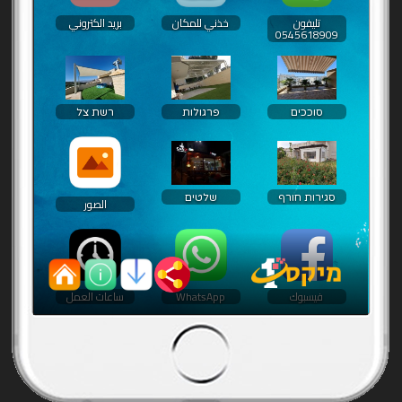
تليفون
خذني للمكان
بريد الكتروني
0545618909
סוככים
פרגולות
רשת צל
סגירות חורף
שלטים
الصور
فيسبوك
WhatsApp
ساعات العمل