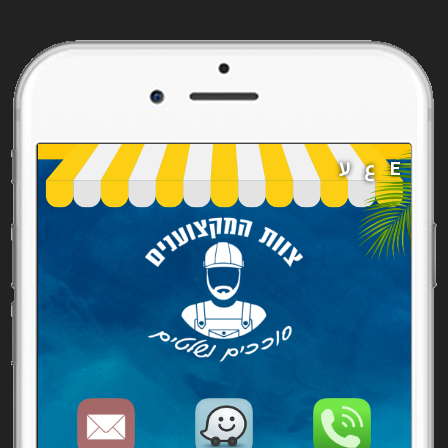
E
ع
ע