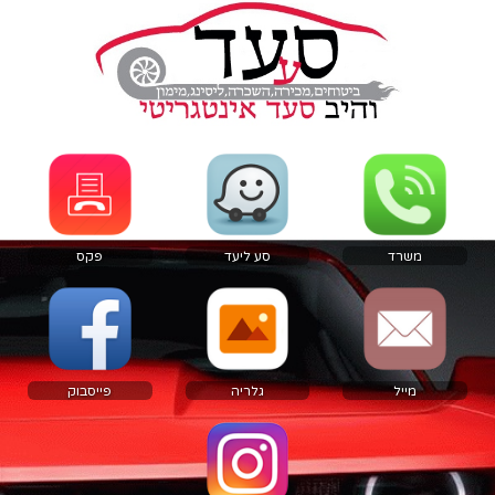
משרד
סע ליעד
פקס
מייל
גלריה
פייסבוק