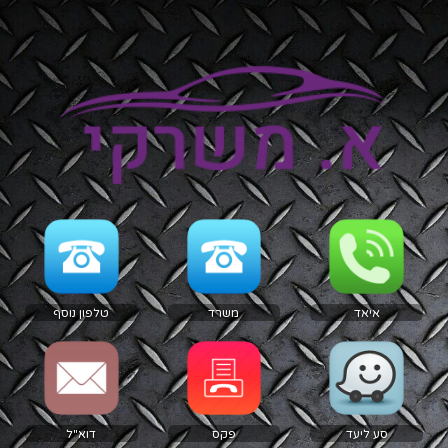
איאד
משרד
טלפון נוסף
סע ליעד
פקס
דוא"ל