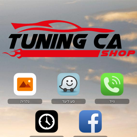
נייד
סע ליעד
גלריה