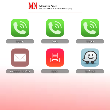
משרד
נאיל
מוחמד
סע ליעד
 פקס
שליחת מסמכים