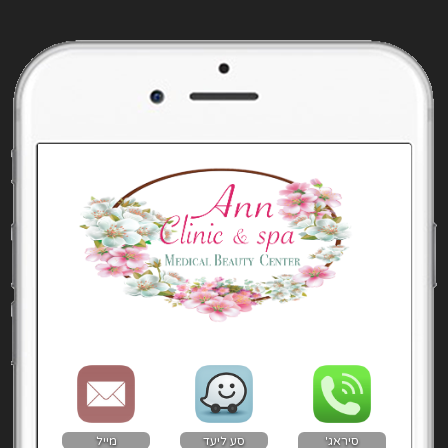
סיראג'
סע ליעד
מייל