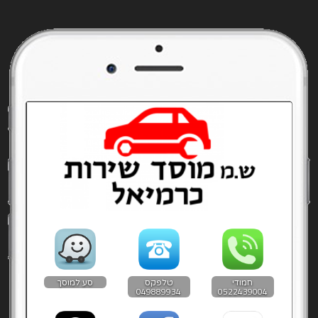
חמודי
טלפקס
סע למוסך
049889934
0522439004