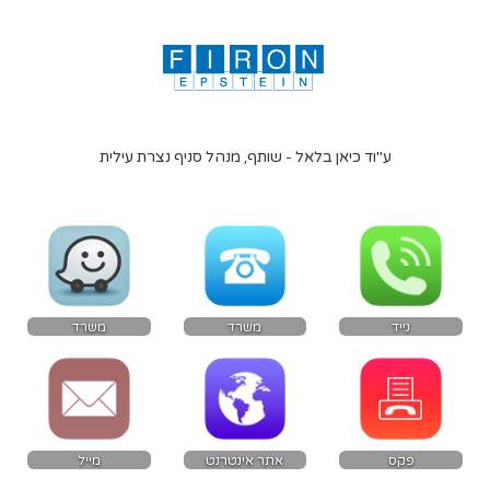
ע''וד כיאן בלאל - שותף, מנהל סניף נצרת עילית
נייד
משרד
משרד
פקס
אתר אינטרנט
מייל