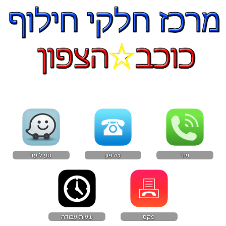
נייד
טלפון
סע ליעד
פקס
שעות עבודה