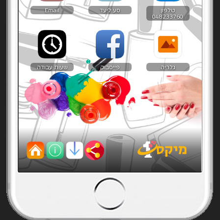
טלפון
סע ליעד
Email
048233760
גלריה
פייסבוק
שעות עבודה