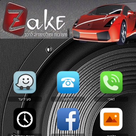
זאכי
טלפון
סע ליעד