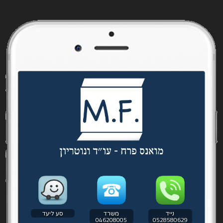
נייד
משרד
סע ליעד
046208005
0528580629