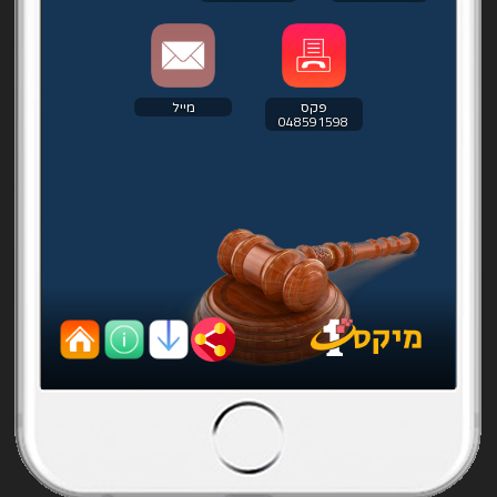
פקס
מייל
048591598