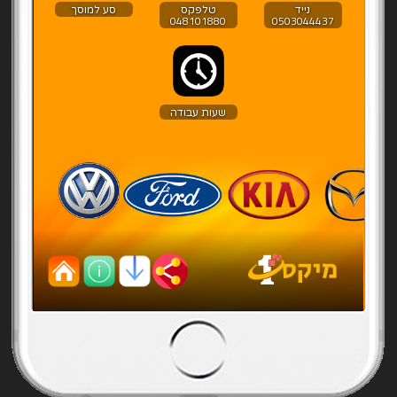
נייד
טלפקס
סע למוסך
048101880
0503044437
שעות עבודה