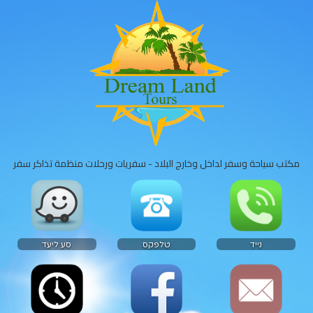
مكتب سياحة وسفر لداخل وخارج البلاد - سفريات ورحلات منظمة تذاكر سفر
נייד
טלפקס
סע ליעד